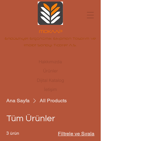
MOKAAP
Endüstriyel Ergonomik Ekipman Tasarım ve
Imalat Sanayi Ticaret A.S.
Hakkımızda
Ürünler
Dijital Katalog
İetişim
Ana Sayfa
All Products
Tüm Ürünler
3 ürün
Filtrele ve Sırala