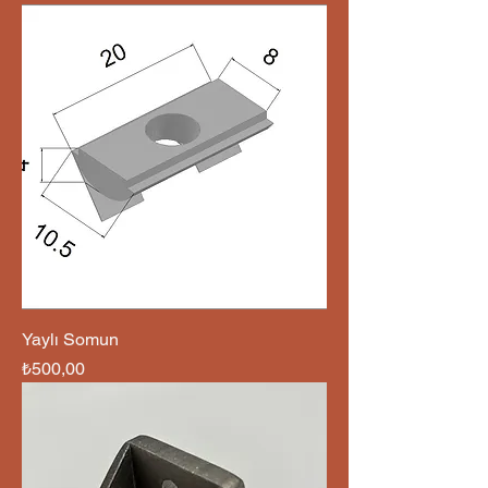
Yaylı Somun
Fiyat
₺500,00