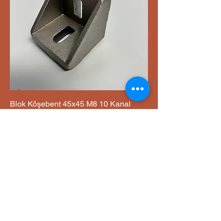
Blok Köşebent 45x45 M8 10 Kanal
Fiyat
₺500,00