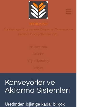
MOKAAP
Endüstriyel Ergonomik Ekipman Tasarım ve
Imalat Sanayi Ticaret A.S.
Hakkımızda
Ürünler
Dijital Katalog
İetişim
Konveyörler ve
Aktarma Sistemleri
Üretimden lojistiğe kadar birçok